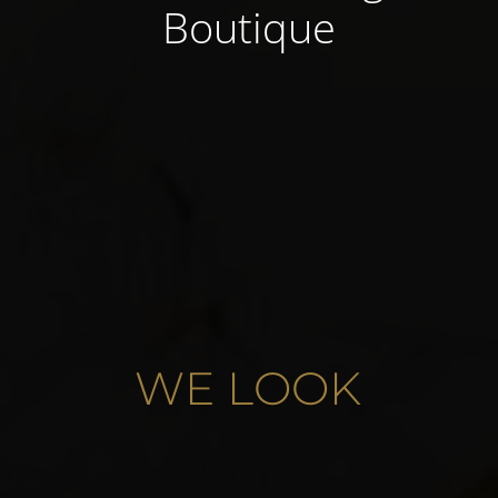
Boutique
W
E
L
O
O
K