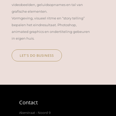
videobeelden, geluidsopnames en tal van
grafische elementen.
Vormgeving, visueel ritme en “story telling”
bepalen het eindresultaat. Photoshop,
animated graphics en ondertiteling gebeuren
in eigen huis.
LET'S DO BUSINESS
Contact
Akerstraat - Noord 9