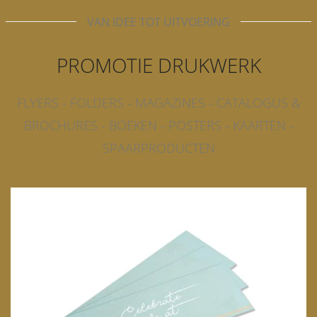
VAN IDEE TOT UITVOERING
PROMOTIE DRUKWERK
FLYERS - FOLDERS - MAGAZINES - CATALOGUS &
BROCHURES - BOEKEN - POSTERS - KAARTEN -
SPAARPRODUCTEN