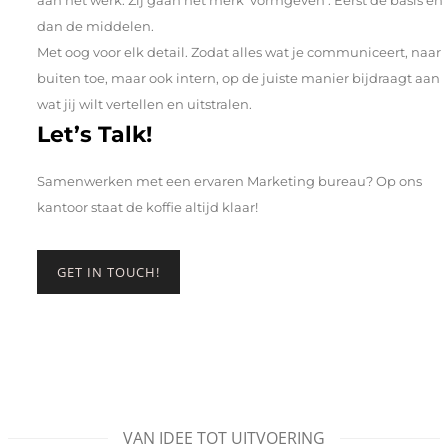
aan het werk. Zij gaan het merk ‘vormgeven’. Eerst de basis en
dan de middelen.
Met oog voor elk detail. Zodat alles wat je communiceert, naar
buiten toe, maar ook intern, op de juiste manier bijdraagt aan
wat jij wilt vertellen en uitstralen.
Let’s Talk!
Samenwerken met een ervaren Marketing bureau? Op ons
kantoor staat de koffie altijd klaar!
GET IN TOUCH!
VAN IDEE TOT UITVOERING