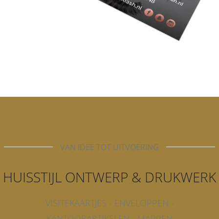
VAN IDEE TOT UITVOERING
HUISSTIJL ONTWERP & DRUKWERK
VISITEKAARTJES - ENVELOPPEN -
KANTOORARTIKELEN - MAPPEN