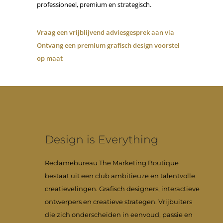
professioneel, premium en strategisch.
Vraag een vrijblijvend adviesgesprek aan via
Ontvang een premium grafisch design voorstel
op maat
Design is Everything
Reclamebureau The Marketing Boutique
bestaat uit een club ambitieuze en talentvolle
creatievelingen. Grafisch designers, interactieve
ontwerpers en creatieve strategen. Vrijbuiters
die zich onderscheiden in eenvoud, passie en