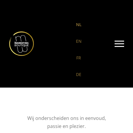
NL
EN
FR
DE
Wij onderscheiden ons in eenvoud,
passie en plezier.