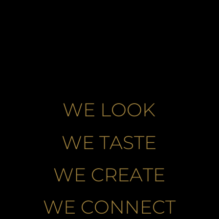
W
E
L
O
O
K
W
E
T
A
S
T
E
W
E
C
R
E
A
T
E
W
E
C
O
N
N
E
C
T